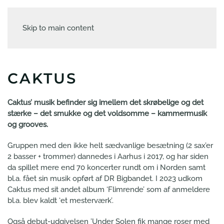
Skip to main content
CAKTUS
Caktus’ musik befinder sig imellem det skrøbelige og det
stærke – det smukke og det voldsomme – kammermusik
og grooves.
Gruppen med den ikke helt sædvanlige besætning (2 sax’er
2 basser + trommer) dannedes i Aarhus i 2017, og har siden
da spillet mere end 70 koncerter rundt om i Norden samt
bl.a. fået sin musik opført af DR Bigbandet. I 2023 udkom
Caktus med sit andet album ‘Flimrende’ som af anmeldere
bl.a. blev kaldt ‘et mesterværk’.
Også debut-udgivelsen ’Under Solen fik mange roser med