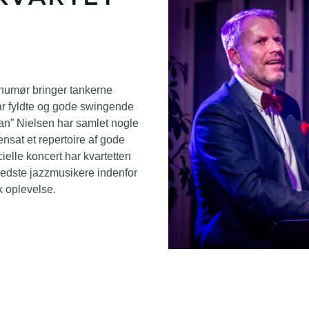
 humør bringer tankerne
ar fyldte og gode swingende
an” Nielsen har samlet nogle
sat et repertoire af gode
elle koncert har kvartetten
 bedste jazzmusikere indenfor
k oplevelse.