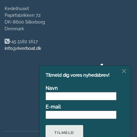
Kedelhuset
Papirfabrikken 72
DK-8600 Silkeborg
Denmark
+45 5182 1617
info@riverboat.dk
×
Tilmeld dig vores nyhedsbrev!
Navn
E-mail
TILMELD