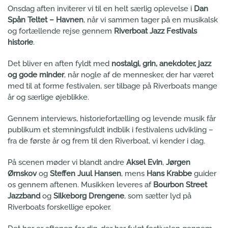
Onsdag aften inviterer vi til en helt særlig oplevelse i
Dan
Spån Teltet – Havnen
, når vi sammen tager på en musikalsk
og fortællende rejse gennem
Riverboat Jazz Festivals
historie
.
Det bliver en aften fyldt med
nostalgi, grin, anekdoter, jazz
og gode minder
, når nogle af de mennesker, der har været
med til at forme festivalen, ser tilbage på Riverboats mange
år og særlige øjeblikke.
Gennem interviews, historiefortælling og levende musik får
publikum et stemningsfuldt indblik i festivalens udvikling –
fra de første år og frem til den Riverboat, vi kender i dag.
På scenen møder vi blandt andre
Aksel Evin
,
Jørgen
Ørnskov
og
Steffen Juul Hansen
, mens
Hans Krabbe
guider
os gennem aftenen. Musikken leveres af
Bourbon Street
Jazzband
og
Silkeborg Drengene
, som sætter lyd på
Riverboats forskellige epoker.