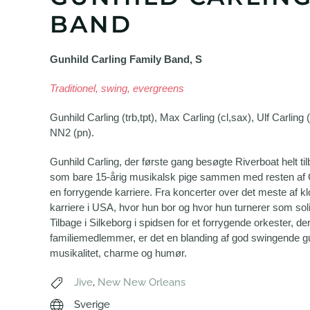
BAND
Gunhild Carling Family Band, S
Traditionel, swing, evergreens
Gunhild Carling (trb,tpt), Max Carling (cl,sax), Ulf Carling (
NN2 (pn).
Gunhild Carling, der første gang besøgte Riverboat helt t
som bare 15-årig musikalsk pige sammen med resten af Ca
en forrygende karriere. Fra koncerter over det meste af kl
karriere i USA, hvor hun bor og hvor hun turnerer som soli
Tilbage i Silkeborg i spidsen for et forrygende orkester, de
familiemedlemmer, er det en blanding af god swingende gu
musikalitet, charme og humør.
Jive
,
New New Orleans
Sverige