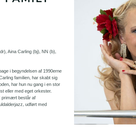
dr), Aina Carling (bj), NN (b),
ilbage i begyndelsen af 1990erne
rling familien, har skabt sig
oden, har hun nu gang i en stor
st eller med eget orkester.
r primært består af
ldalderjazz, udført med