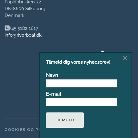
Papirfabrikken 72
DK-8600 Silkeborg
Denmark
+45 5182 1617
info@riverboat.dk
×
Tilmeld dig vores nyhedsbrev!
Navn
E-mail
TILMELD
COOKIES OG PERSONDATAPOLITIK