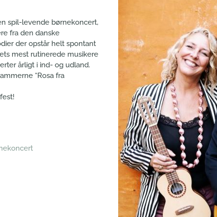
 en spil-levende børnekoncert,
ere fra den danske
ier der opstår helt spontant
ndets mest rutinerede musikere
ter årligt i ind- og udland.
grammerne “Rosa fra
fest!
nekoncert