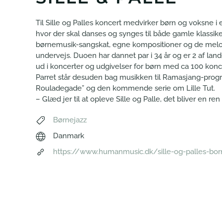
Til Sille og Palles koncert medvirker børn og voksne i
hvor der skal danses og synges til både gamle klassik
børnemusik-sangskat, egne kompositioner og de melod
undervejs. Duoen har dannet par i 34 år og er 2 af la
ud i koncerter og udgivelser for børn med ca 100 koncer
Parret står desuden bag musikken til Ramasjang-pro
Rouladegade” og den kommende serie om Lille Tut.
– Glæd jer til at opleve Sille og Palle, det bliver en ren 
Børnejazz
Danmark
https://www.humanmusic.dk/sille-og-palles-bor