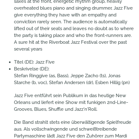
saxes at the front, energetic rhythm group, heavily
overheated blues piano and singing drummer, Jazz Five
give everything they have with an empathy and
conviction rarely seen. The audience is automatically
lifted out of their seats and leaves no doubt as to where
the party is taking place and who the front-runners are.
A sure hit at the Riverboat Jazz Festival over the past
several years
Titel (DE):
Jazz Five
Beskrivelse (DE):
Stefan Ringgive (as, Bass), Jeppe Zacho (ts), Jonas
Starche (b, voc), Stefan Andersen (dr), Esben Hillig (pn)
Jazz Five entführt sein Publikum in das heutige New
Orleans und liefert eine Show mit funkigen 2nd-Line-
Grooves, Blues, Shuffle und Jazz'n'Roll.
Die Band strahlt stets eine überwältigende Spielfreude
aus. Als vollschwingende und schweißtreibende
Partymaschine lädt Jazz Five den Zuhörer zum Mardi