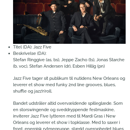
Titel (DA):
Jazz Five
Beskrivelse (DA):
Stefan Ringgive (as, bs), Jeppe Zacho (ts), Jonas Starche
(b, voc), Stefan Andersen (dr), Esben Hillig (pn)
Jazz Five tager sit publikum til nutidens New Orleans og
leverer et show med funky 2nd line grooves, blues,
shuffle og jazz’n’roll.
Bandet udstråler altid overvældende spilleglæde. Som
en storswingende og sveddryppende festmaskine,
inviterer Jazz Five lytteren med til Mardi Gras i New
Orleans og leverer et show i topklasse. Med to saxer i
front, energisk rytmegruppe, stærkt overophedet blues