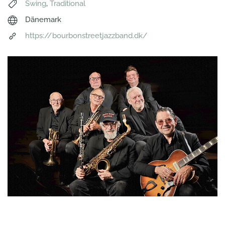
Swing
,
Traditional
Dänemark
https://bourbonstreetjazzband.dk/