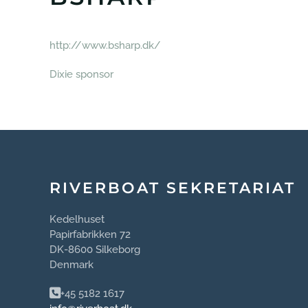
http://www.bsharp.dk/
Dixie sponsor
RIVERBOAT SEKRETARIAT
Kedelhuset
Papirfabrikken 72
DK-8600 Silkeborg
Denmark
+45 5182 1617