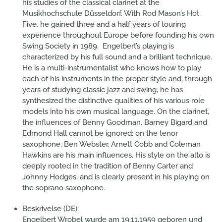
his studies of the classical clarinet at the
Musikhochschule Düsseldorf. With Rod Mason’s Hot
Five, he gained three and a half years of touring
experience throughout Europe before founding his own
Swing Society in 1989. Engelbert’s playing is
characterized by his full sound and a brilliant technique.
He is a multi-instrumentalist who knows how to play
each of his instruments in the proper style and, through
years of studying classic jazz and swing, he has
synthesized the distinctive qualities of his various role
models into his own musical language. On the clarinet,
the influences of Benny Goodman, Barney Bigard and
Edmond Hall cannot be ignored; on the tenor
saxophone, Ben Webster, Arnett Cobb and Coleman
Hawkins are his main influences. His style on the alto is
deeply rooted in the tradition of Benny Carter and
Johnny Hodges, and is clearly present in his playing on
the soprano saxophone.
Beskrivelse (DE):
Engelbert Wrobel wurde am 19.11.1959 geboren und