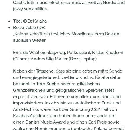
Gaelic folk music, electro-cumbia, as well as Nordic and
jazzy sensibilities
Titel (DE):
Kalaha
Beskrivelse (DE):
„Kalaha schafft ein festliches Mosaik aus dem Besten
aus allen Welten“
Emil de Waal (Schlagzeug, Perkussion), Niclas Knudsen
(Gitarre), Anders Stig Møller (Bass, Laptop)
Neben der Tatsache, dass sie eine extrem mitreißende
und energiegeladene Live-Band sind, ist Kalaha dafür
bekannt, in ihrer Suche nach musikalischen
Grenzbereichen und geografischen Spektren stets
explorativ zu sein. Elemente von allem, von Rock und
improvisiertem Jazz bis hin zu anatolischem Funk und
Acid-Techno, waren seit der Gründung 2013 Teil von
Kalahas Ausdruck und haben ihnen unter anderem
einen Danish Music Award und einen Carl Preis sowie
zahlreiche Nominierungen eingebracht. Kalaha bewegt