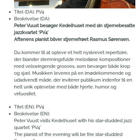
Titel (DA):
PV4
Beskrivelse (DA):
Peter Vuust besøger Kedelhuset med sin stjernebesatte
jazzkvartet ‘PV4’
Aftenens pianist bliver stjernefrøet Rasmus Sørensen.
Du kommer til at opleve et helt nyskrevet repertoire,
der blander stemningsfulde melodiøse kompositioner
med velswingende grooves, som bevæger både krop
og sjæl. Musikken leveres på en imødekommende og
udadvendt måde, der inviterer publikum indenfor til en
helt unik oplevelse med både hjerte, humor og
virtuositet.
Titel (EN):
PV4
Beskrivelse (EN):
Peter Vuust visits Kedelhuset with his star-studded jazz
quartet ‘PV4’
The pianist of the evening will be the star-studded