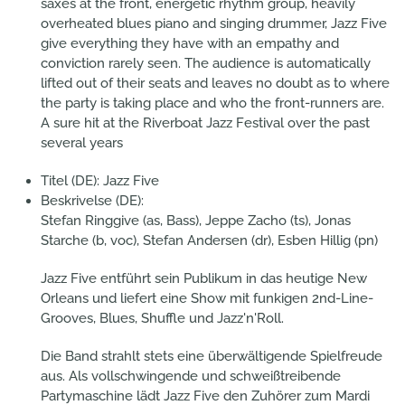
saxes at the front, energetic rhythm group, heavily
overheated blues piano and singing drummer, Jazz Five
give everything they have with an empathy and
conviction rarely seen. The audience is automatically
lifted out of their seats and leaves no doubt as to where
the party is taking place and who the front-runners are.
A sure hit at the Riverboat Jazz Festival over the past
several years
Titel (DE):
Jazz Five
Beskrivelse (DE):
Stefan Ringgive (as, Bass), Jeppe Zacho (ts), Jonas
Starche (b, voc), Stefan Andersen (dr), Esben Hillig (pn)
Jazz Five entführt sein Publikum in das heutige New
Orleans und liefert eine Show mit funkigen 2nd-Line-
Grooves, Blues, Shuffle und Jazz'n'Roll.
Die Band strahlt stets eine überwältigende Spielfreude
aus. Als vollschwingende und schweißtreibende
Partymaschine lädt Jazz Five den Zuhörer zum Mardi