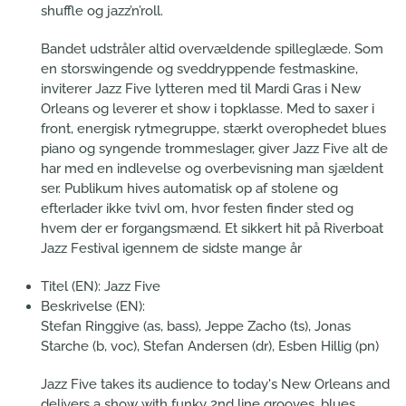
shuffle og jazz’n’roll.
Bandet udstråler altid overvældende spilleglæde. Som
en storswingende og sveddryppende festmaskine,
inviterer Jazz Five lytteren med til Mardi Gras i New
Orleans og leverer et show i topklasse. Med to saxer i
front, energisk rytmegruppe, stærkt overophedet blues
piano og syngende trommeslager, giver Jazz Five alt de
har med en indlevelse og overbevisning man sjældent
ser. Publikum hives automatisk op af stolene og
efterlader ikke tvivl om, hvor festen finder sted og
hvem der er forgangsmænd. Et sikkert hit på Riverboat
Jazz Festival igennem de sidste mange år
Titel (EN):
Jazz Five
Beskrivelse (EN):
Stefan Ringgive (as, bass), Jeppe Zacho (ts), Jonas
Starche (b, voc), Stefan Andersen (dr), Esben Hillig (pn)
Jazz Five takes its audience to today's New Orleans and
delivers a show with funky 2nd line grooves, blues,