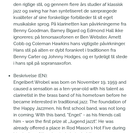
den rigtige stil, og gennem flere års studier af klassisk
jazz og swing har han syntetiseret de særprægede
kvaliteter af sine forskellige forbilleder til sit eget
musikalske sprog. På klarinetten kan påvirkningerne fra
Benny Goodman, Barney Bigard og Edmond Hall ikke
ignoreres; på tenorsaxofonen er Ben Webster, Arnett
Cobb og Coleman Hawkins hans vigtigste påvirkninger.
Hans stil på alten er dybt forankret i traditionen fra
Benny Carter og Johnny Hodges, og er tydeligt til stede
i hans spil på sopransaxofon.
Beskrivelse (EN):
Engelbert Wrobel was born on November 19, 1959 and
caused a sensation as a ten-year-old with his talent as
clarinetist in the brass band of his hometown before he
became interested in traditional jazz. The foundation of
the Happy Jazzmen, his first school band, was not long
in coming. With this band, "Engel" - as his friends call
him - won the first prize at „Jugend jazzt“. He was
already offered a place in Rod Mason´s Hot Five during