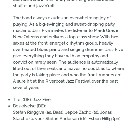
shuffle and jazz'n'roll.
The band always exudes an overwhelming joy of
playing. As a big-swinging and sweat-dripping party
machine, Jazz Five invites the listener to Mardi Gras in
New Orleans and delivers a top-class show. With two
saxes at the front, energetic rhythm group, heavily
overheated blues piano and singing drummer, Jazz Five
give everything they have with an empathy and
conviction rarely seen. The audience is automatically
lifted out of their seats and leaves no doubt as to where
the party is taking place and who the front-runners are.
A sure hit at the Riverboat Jazz Festival over the past
several years
Titel (DE):
Jazz Five
Beskrivelse (DE):
Stefan Ringgive (as, Bass), Jeppe Zacho (ts), Jonas
Starche (b, voc), Stefan Andersen (dr), Esben Hillig (pn)