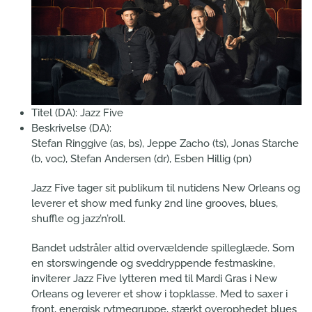
Titel (DA):
Jazz Five
Beskrivelse (DA):
Stefan Ringgive (as, bs), Jeppe Zacho (ts), Jonas Starche
(b, voc), Stefan Andersen (dr), Esben Hillig (pn)
Jazz Five tager sit publikum til nutidens New Orleans og
leverer et show med funky 2nd line grooves, blues,
shuffle og jazz’n’roll.
Bandet udstråler altid overvældende spilleglæde. Som
en storswingende og sveddryppende festmaskine,
inviterer Jazz Five lytteren med til Mardi Gras i New
Orleans og leverer et show i topklasse. Med to saxer i
front, energisk rytmegruppe, stærkt overophedet blues