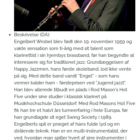
Beskrivelse (DA):
Engelbert Wrobel blev født den 19. november 1959 og
vakte sensation som ti-årig med sit talent som
klarinettist i sin hjembys brassband, før han begyndte at
interessere sig for traditionel jazz. Grundlæggelsen af
Happy Jazzmen, hans første skoleband, lod ikke vente
på sig. Med dette band vandt "Engel" - som hans
venner kalder ham - førsteprisen ved "Jugend jazzt".
Han blev allerede tilbudt en plads i Rod Mason's Hot
Five under sine studier i klassisk klarinet på
Musikhochschule Düsseldorf. Med Rod Masons Hot Five
fik han tre et halvt års turneerfaring i hele Europa, før
han grundlagde sit eget Swing Society i 1989.
Engelberts spil er præget af hans fulde lyd og en
strålende teknik. Han er en multi-instrumentalist, der
ved, hvordan man spiller hvert af sine instrumenter i