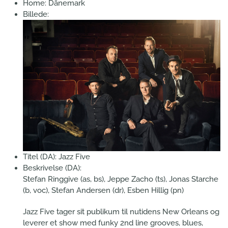
Home:
Dänemark
Billede:
Titel (DA):
Jazz Five
Beskrivelse (DA):
Stefan Ringgive (as, bs), Jeppe Zacho (ts), Jonas Starche
(b, voc), Stefan Andersen (dr), Esben Hillig (pn)
Jazz Five tager sit publikum til nutidens New Orleans og
leverer et show med funky 2nd line grooves, blues,