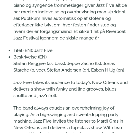
piano og syngende trommeslager, giver Jazz Five alt de
har med en indlevelse og overbevisning man sjældent
ser. Publikum hives automatisk op af stolene og
efterlader ikke tvivl om, hvor festen finder sted og
hvem der er forgangsmænd. Et sikkert hit på Riverboat
Jazz Festival igennem de sidste mange år
Titel (EN):
Jazz Five
Beskrivelse (EN):
Stefan Ringgive (as, bass), Jeppe Zacho (ts), Jonas
Starche (b, voc), Stefan Andersen (dr), Esben Hillig (pn)
Jazz Five takes its audience to today's New Orleans and
delivers a show with funky 2nd line grooves, blues,
shuffle and jazz'n'roll.
The band always exudes an overwhelming joy of
playing. As a big-swinging and sweat-dripping party
machine, Jazz Five invites the listener to Mardi Gras in
New Orleans and delivers a top-class show. With two