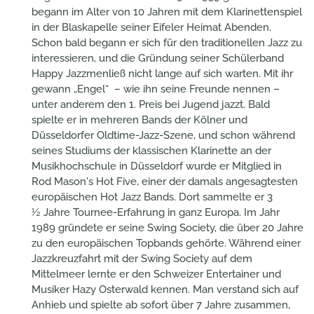
begann im Alter von 10 Jahren mit dem Klarinettenspiel
in der Blaskapelle seiner Eifeler Heimat Abenden.
Schon bald begann er sich für den traditionellen Jazz zu
interessieren, und die Gründung seiner Schülerband
Happy Jazzmenließ nicht lange auf sich warten. Mit ihr
gewann „Engel“ – wie ihn seine Freunde nennen –
unter anderem den 1. Preis bei Jugend jazzt. Bald
spielte er in mehreren Bands der Kölner und
Düsseldorfer Oldtime-Jazz-Szene, und schon während
seines Studiums der klassischen Klarinette an der
Musikhochschule in Düsseldorf wurde er Mitglied in
Rod Mason's Hot Five, einer der damals angesagtesten
europäischen Hot Jazz Bands. Dort sammelte er 3
½ Jahre Tournee-Erfahrung in ganz Europa. Im Jahr
1989 gründete er seine Swing Society, die über 20 Jahre
zu den europäischen Topbands gehörte. Während einer
Jazzkreuzfahrt mit der Swing Society auf dem
Mittelmeer lernte er den Schweizer Entertainer und
Musiker Hazy Osterwald kennen. Man verstand sich auf
Anhieb und spielte ab sofort über 7 Jahre zusammen,